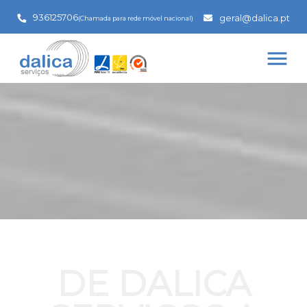
936125706
geral@dalica.pt
(Chamada para rede móvel nacional)
menu
DE DALICA