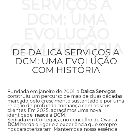
SERVIÇOS A
DCM: UMA
EVOLUÇÃO
COM HISTÓRIA
DE DALICA SERVIÇOS A
DCM: UMA EVOLUÇÃO
COM HISTÓRIA
Fundada em janeiro de 2001, a
Dalica Serviços
construiu um percurso de mais de duas décadas
marcado pelo crescimento sustentado e por uma
relação de profunda confiança com os seus
clientes. Em 2025, abraçámos uma nova
identidade:
nasce a DCM
.
Sediada em Cortegaça, no concelho de Ovar, a
DCM
herda o rigor e a experiência que sempre
nos caracterizaram. Mantemos a nossa essência