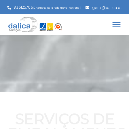
936125706
geral@dalica.pt
(Chamada para rede móvel nacional)
menu
SERVIÇOS DE