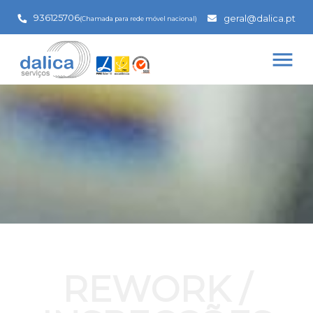
936125706
geral@dalica.pt
(Chamada para rede móvel nacional)
menu
REWORK /